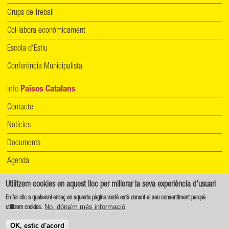
Grups de Treball
Col·labora econòmicament
Escola d'Estiu
Conferència Municipalista
Info
Països Catalans
Contacte
Notícies
Documents
Agenda
Utilitzem cookies en aquest lloc per millorar la seva experiència d'usuari
Informació de protecció de dades
|
Política de cookies
En fer clic a qualsevol enllaç en aquesta pàgina vostè està donant el seu consentiment perquè
No, dóna'm més informació
utilitzem cookies.
Creative Commons - Reconeixement-CompartirIgual 4.0 Internacional (CC BY-SA 4.0)
OK, estic d'acord