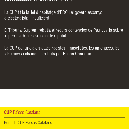
La CUP titlla la llei d’habitatge d’ERC i el govern espanyol
d’electoralista i insuficient
El Tribunal Suprem rebutja el recurs contenciós de Pau Juvillà sobre
la pèrdua de la seva acta de diputat
La CUP denuncia els atacs racistes i masclistes, les amenaces, les
fake news i els insults rebuts per Basha Changue
CUP
Països Catalans
Portada CUP Països Catalans