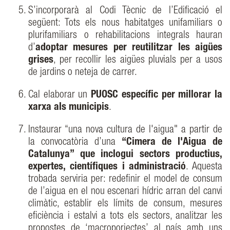
S’incorporarà al Codi Tècnic de l’Edificació el
següent: Tots els nous habitatges unifamiliars o
plurifamiliars o rehabilitacions integrals hauran
d’
adoptar mesures per reutilitzar les aigües
grises
, per recollir les aigües pluvials per a usos
de jardins o neteja de carrer.
Cal elaborar un
PUOSC específic per millorar la
xarxa als municipis
.
Instaurar “una nova cultura de l'aigua" a partir de
la convocatòria d’una
“Cimera de l'Aigua de
Catalunya” que inclogui sectors productius,
expertes, científiques i administració
. Aquesta
trobada serviria per: redefinir el model de consum
de l’aigua en el nou escenari hídric arran del canvi
climàtic, establir els límits de consum, mesures
eficiència i estalvi a tots els sectors, analitzar les
propostes de ‘macroporjectes’ al país amb uns