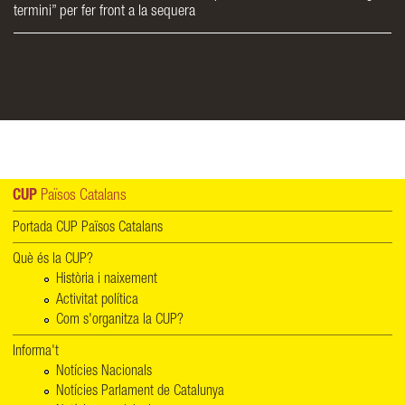
termini” per fer front a la sequera
CUP
Països Catalans
Portada CUP Països Catalans
Què és la CUP?
Història i naixement
Activitat política
Com s'organitza la CUP?
Informa't
Notícies Nacionals
Notícies Parlament de Catalunya