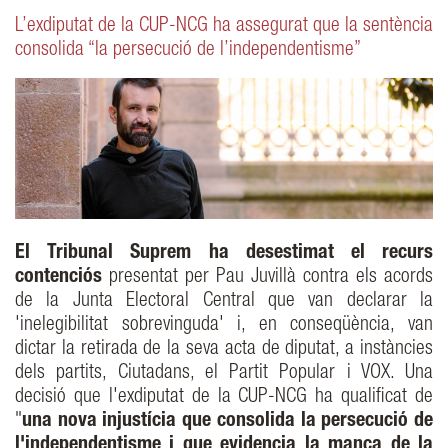
L’exdiputat de la CUP-NCG ha assegurat que la sentència
consolida “la persecució de l’independentisme”
El Tribunal Suprem ha desestimat el recurs
contenciós
presentat per Pau Juvillà contra els acords
de la Junta Electoral Central que van declarar la
'inelegibilitat sobrevinguda' i, en conseqüència, van
dictar la retirada de la seva acta de diputat, a instàncies
dels partits, Ciutadans, el Partit Popular i VOX. Una
decisió que l'exdiputat de la CUP-NCG ha qualificat de
"
una nova injustícia que consolida la persecució de
l'independentisme i que evidencia la manca de la