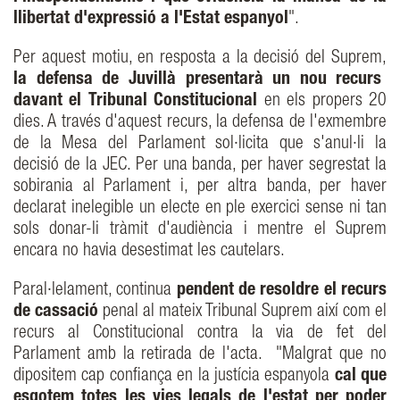
llibertat d'expressió a l'Estat espanyol
".
Per aquest motiu, en resposta a la decisió del Suprem,
la defensa de Juvillà presentarà un nou recurs
davant el Tribunal Constitucional
en els propers 20
dies. A través d'aquest recurs, la defensa de l'exmembre
de la Mesa del Parlament sol·licita que s'anul·li la
decisió de la JEC. Per una banda, per haver segrestat la
sobirania al Parlament i, per altra banda, per haver
declarat inelegible un electe en ple exercici sense ni tan
sols donar-li tràmit d'audiència i mentre el Suprem
encara no havia desestimat les cautelars.
Paral·lelament, continua
pendent de resoldre el recurs
de cassació
penal al mateix Tribunal Suprem així com el
recurs al Constitucional contra la via de fet del
Parlament amb la retirada de l'acta. "Malgrat que no
dipositem cap confiança en la justícia espanyola
cal que
esgotem totes les vies legals de l'estat per poder