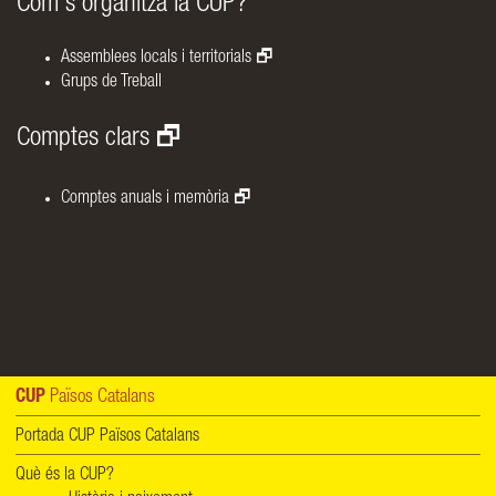
Com s'organitza la CUP?
Assemblees locals i territorials
Grups de Treball
Comptes clars
Comptes anuals i memòria
CUP
Països Catalans
Portada CUP Països Catalans
Què és la CUP?