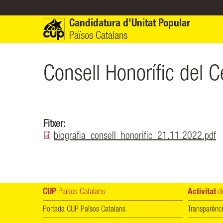
Vés al contingut
Candidatura d'Unitat Popular
Països Catalans
Consell Honorífic del C
Fitxer:
biografia_consell_honorific_21.11.2022.pdf
CUP
Països Catalans
Activitat
de
Portada CUP Països Catalans
Transparènc