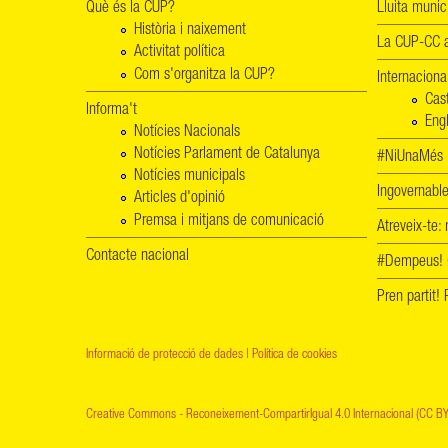
Què és la CUP?
Lluita munic
Història i naixement
La CUP-CC a
Activitat política
Com s'organitza la CUP?
Internaciona
Cas
Informa't
Engl
Notícies Nacionals
Notícies Parlament de Catalunya
#NiUnaMés -
Notícies municipals
Ingovernab
Articles d'opinió
Premsa i mitjans de comunicació
Atreveix-te:
Contacte nacional
#Dempeus!
Pren partit
Informació de protecció de dades
|
Política de cookies
Creative Commons - Reconeixement-CompartirIgual 4.0 Internacional (CC BY