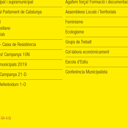
ipal i supramunicipal
Agafem força! Formació i documentac
l Parlament de Catalunya
Assemblees Locals i Territorials
l
Feminisme
tellano
Ecologisme
ish
Grups de Treball
 Caixa de Resistència
Col·labora econòmicament
les! Campanya 10N
Escola d'Estiu
 municipals 2019
Conferència Municipalista
 Campanya 21-D
! Referèndum 1-O
-SA 4.0)